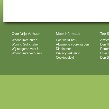
Over Vrije Verhuur
Meer informatie
Top S
Woonruimte huren
Hoe werkt het?
Amst
Woning Sollicitatie
Algemene voorwaarden
Den H
Wij reageren voor U
Disclaimer
Rotte
Woonruimte verhuren
Privacyverklaring
Utrech
Cookiebeleid
Den B