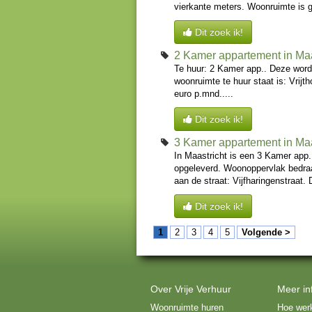
vierkante meters. Woonruimte is g
Dit zoek ik!
2 Kamer appartement in Maa
Te huur: 2 Kamer app.. Deze word
woonruimte te huur staat is: Vrijt
euro p.mnd.....
Dit zoek ik!
3 Kamer appartement in Maa
In Maastricht is een 3 Kamer app
opgeleverd. Woonoppervlak bedraa
aan de straat: Vijfharingenstraat.
Dit zoek ik!
1
2
3
4
5
Volgende >
Over Vrije Verhuur
Meer in
Woonruimte huren
Hoe werk