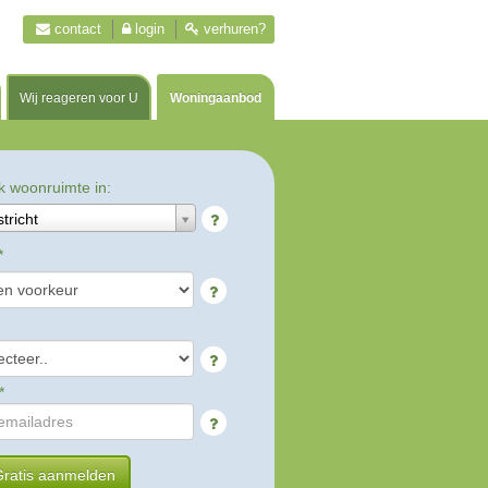
contact
login
verhuren?
Wij reageren voor U
Woningaanbod
k woonruimte in:
tricht
*
*
ratis aanmelden