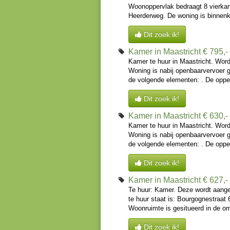
Woonoppervlak bedraagt 8 vierkan
Heerderweg. De woning is binnenko
Dit zoek ik!
Kamer in Maastricht
€ 795,
Kamer te huur in Maastricht. Word
Woning is nabij openbaarvervoer 
de volgende elementen: . De opper
Dit zoek ik!
Kamer in Maastricht
€ 630,
Kamer te huur in Maastricht. Word
Woning is nabij openbaarvervoer 
de volgende elementen: . De opper
Dit zoek ik!
Kamer in Maastricht
€ 627,
Te huur: Kamer. Deze wordt aange
te huur staat is: Bourgognestraat 
Woonruimte is gesitueerd in de om
Dit zoek ik!