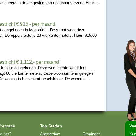
esitueerd in de omgeving van openbaar vervoer. Huur....
stricht
€ 915,- per maand
t aangeboden in Maastricht. De straat waar deze
hof. De oppervlakte is 23 vierkante meters. Huur: 915.00
stricht
€ 1.112,- per maand
. te huur aangeboden. Deze woonruimte wordt leeg
gt 86 vierkante meters. Deze woonruimte is gelegen
 De woning is binnenkort beschikbaar. De woonrui....
formatie
Top Steden
Vee
t het?
Amsterdam
Groningen
Kun