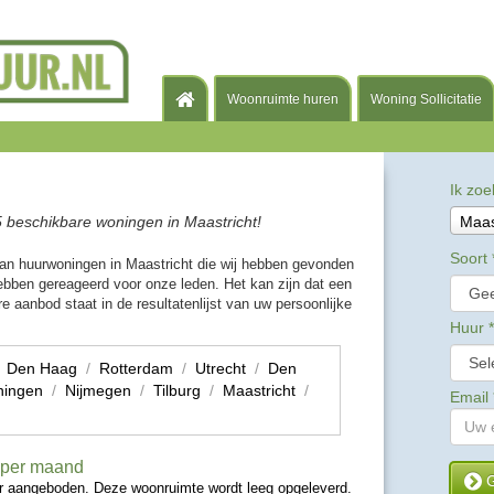
Woonruimte huren
Woning Sollicitatie
Ik zoe
 beschikbare woningen in Maastricht!
Maas
Soort
van huurwoningen in Maastricht die wij hebben gevonden
bben gereageerd voor onze leden. Het kan zijn dat een
e aanbod staat in de resultatenlijst van uw persoonlijke
Huur
*
/
Den Haag
/
Rotterdam
/
Utrecht
/
Den
ningen
/
Nijmegen
/
Tilburg
/
Maastricht
/
Email
- per maand
G
ur aangeboden. Deze woonruimte wordt leeg opgeleverd.