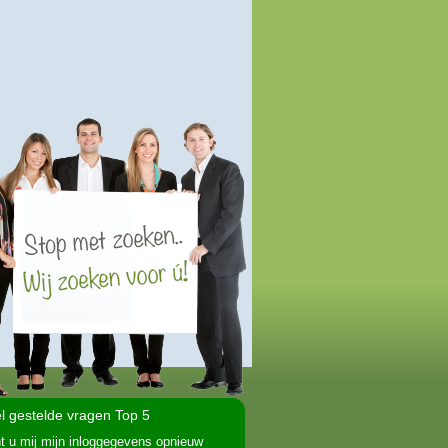
l gestelde vragen Top 5
t u mij mijn inloggegevens opnieuw