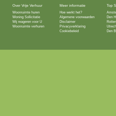
Over Vrije Verhuur
Meer informatie
Top S
Woonruimte huren
Hoe werkt het?
Amst
Woning Sollicitatie
Algemene voorwaarden
Den H
Wij reageren voor U
Disclaimer
Rotte
Woonruimte verhuren
Privacyverklaring
Utrech
Cookiebeleid
Den B