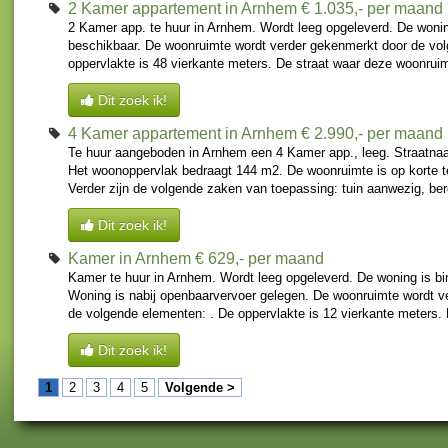
2 Kamer appartement in Arnhem
€ 1.035,- per maand
2 Kamer app. te huur in Arnhem. Wordt leeg opgeleverd. De wonin
beschikbaar. De woonruimte wordt verder gekenmerkt door de vo
oppervlakte is 48 vierkante meters. De straat waar deze woonruimt
Dit zoek ik!
4 Kamer appartement in Arnhem
€ 2.990,- per maand
Te huur aangeboden in Arnhem een 4 Kamer app., leeg. Straatna
Het woonoppervlak bedraagt 144 m2. De woonruimte is op korte t
Verder zijn de volgende zaken van toepassing: tuin aanwezig, berg
Dit zoek ik!
Kamer in Arnhem
€ 629,- per maand
Kamer te huur in Arnhem. Wordt leeg opgeleverd. De woning is bi
Woning is nabij openbaarvervoer gelegen. De woonruimte wordt v
de volgende elementen: . De oppervlakte is 12 vierkante meters. D
Dit zoek ik!
1
2
3
4
5
Volgende >