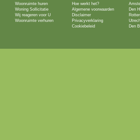
Woonruimte huren
Hoe werkt het?
Amst
Woning Sollicitatie
Algemene voorwaarden
Den H
Wij reageren voor U
Disclaimer
Rotte
Woonruimte verhuren
Privacyverklaring
Utrech
Cookiebeleid
Den B