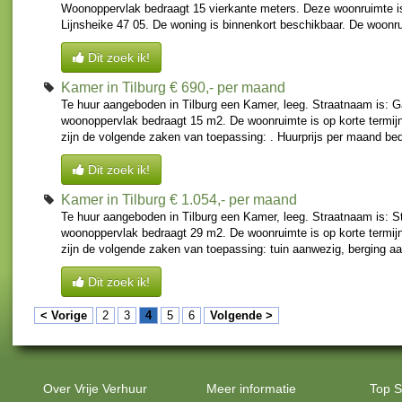
Woonoppervlak bedraagt 15 vierkante meters. Deze woonruimte is
Lijnsheike 47 05. De woning is binnenkort beschikbaar. De woonru
Dit zoek ik!
Kamer in Tilburg
€ 690,- per maand
Te huur aangeboden in Tilburg een Kamer, leeg. Straatnaam is: G
woonoppervlak bedraagt 15 m2. De woonruimte is op korte termijn
zijn de volgende zaken van toepassing: . Huurprijs per maand bed
Dit zoek ik!
Kamer in Tilburg
€ 1.054,- per maand
Te huur aangeboden in Tilburg een Kamer, leeg. Straatnaam is: St
woonoppervlak bedraagt 29 m2. De woonruimte is op korte termijn
zijn de volgende zaken van toepassing: tuin aanwezig, berging aan
Dit zoek ik!
< Vorige
2
3
4
5
6
Volgende >
Over Vrije Verhuur
Meer informatie
Top S