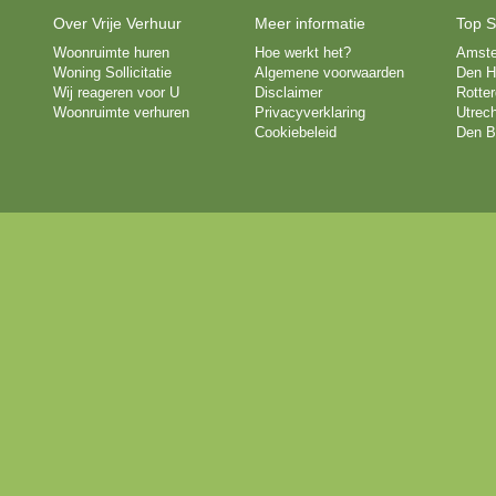
Over Vrije Verhuur
Meer informatie
Top S
Woonruimte huren
Hoe werkt het?
Amst
Woning Sollicitatie
Algemene voorwaarden
Den H
Wij reageren voor U
Disclaimer
Rotte
Woonruimte verhuren
Privacyverklaring
Utrech
Cookiebeleid
Den B