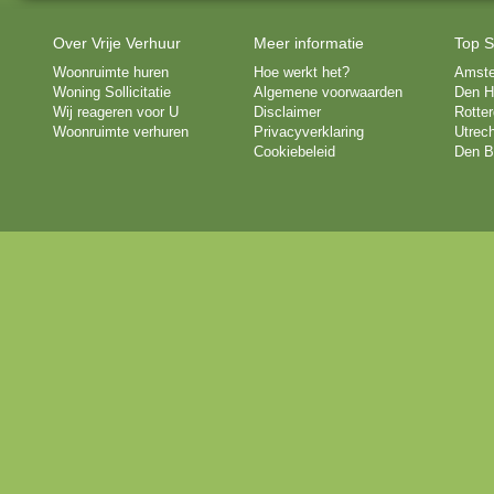
Over Vrije Verhuur
Meer informatie
Top S
Woonruimte huren
Hoe werkt het?
Amst
Woning Sollicitatie
Algemene voorwaarden
Den H
Wij reageren voor U
Disclaimer
Rotte
Woonruimte verhuren
Privacyverklaring
Utrech
Cookiebeleid
Den B