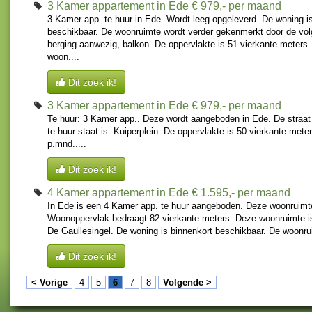
3 Kamer appartement in Ede
€ 979,- per maand
3 Kamer app. te huur in Ede. Wordt leeg opgeleverd. De woning i
beschikbaar. De woonruimte wordt verder gekenmerkt door de vo
berging aanwezig, balkon. De oppervlakte is 51 vierkante meters.
woon....
Dit zoek ik!
3 Kamer appartement in Ede
€ 979,- per maand
Te huur: 3 Kamer app.. Deze wordt aangeboden in Ede. De straa
te huur staat is: Kuiperplein. De oppervlakte is 50 vierkante mete
p.mnd.....
Dit zoek ik!
4 Kamer appartement in Ede
€ 1.595,- per maand
In Ede is een 4 Kamer app. te huur aangeboden. Deze woonruimte
Woonoppervlak bedraagt 82 vierkante meters. Deze woonruimte is
De Gaullesingel. De woning is binnenkort beschikbaar. De woonrui
Dit zoek ik!
< Vorige
4
5
6
7
8
Volgende >