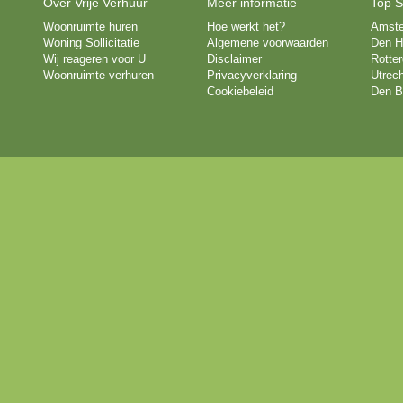
Over Vrije Verhuur
Meer informatie
Top S
Woonruimte huren
Hoe werkt het?
Amst
Woning Sollicitatie
Algemene voorwaarden
Den H
Wij reageren voor U
Disclaimer
Rotte
Woonruimte verhuren
Privacyverklaring
Utrech
Cookiebeleid
Den B