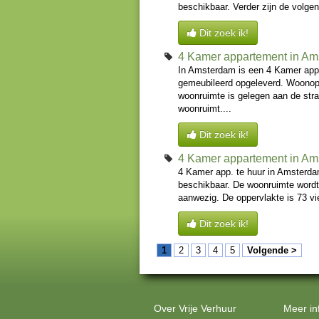
beschikbaar. Verder zijn de volge
Dit zoek ik!
4 Kamer appartement in A
In Amsterdam is een 4 Kamer app
gemeubileerd opgeleverd. Woonop
woonruimte is gelegen aan de stra
woonruimt....
Dit zoek ik!
4 Kamer appartement in A
4 Kamer app. te huur in Amsterda
beschikbaar. De woonruimte wordt
aanwezig. De oppervlakte is 73 vi
Dit zoek ik!
1
2
3
4
5
Volgende >
Over Vrije Verhuur
Meer in