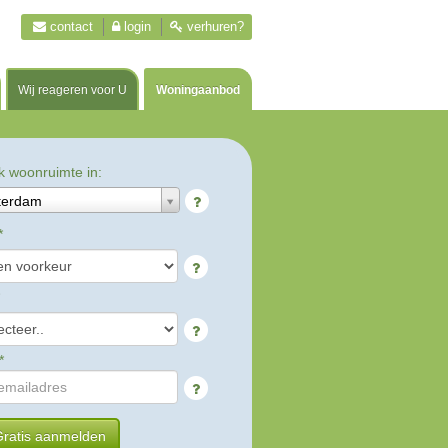
contact
login
verhuren?
Wij reageren voor U
Woningaanbod
k woonruimte in:
terdam
*
*
ratis aanmelden