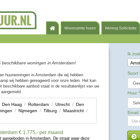
Woonruimte huren
Woning Sollicitatie
Ik zoe
6 beschikbare woningen in Amsterdam!
Ams
Soort
van huurwoningen in Amsterdam die wij hebben
rop wij hebben gereageerd voor onze leden. Het kan
et beschikbare aanbod staat in de resultatenlijst van uw
t aangemeld.
Huur
*
/
Den Haag
/
Rotterdam
/
Utrecht
/
Den
ningen
/
Nijmegen
/
Tilburg
/
Maastricht
/
Email
msterdam
€ 1.775,- per maand
G
dt aangeboden in Amsterdam. De straat waar deze