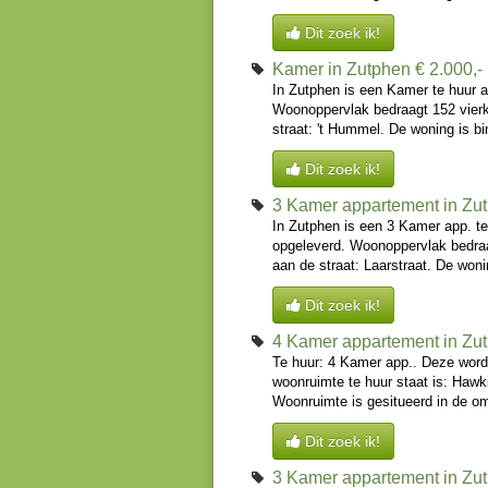
Dit zoek ik!
Kamer in Zutphen
€ 2.000,
In Zutphen is een Kamer te huur 
Woonoppervlak bedraagt 152 vier
straat: 't Hummel. De woning is b
Dit zoek ik!
3 Kamer appartement in Zu
In Zutphen is een 3 Kamer app. t
opgeleverd. Woonoppervlak bedraa
aan de straat: Laarstraat. De woni
Dit zoek ik!
4 Kamer appartement in Zu
Te huur: 4 Kamer app.. Deze word
woonruimte te huur staat is: Hawk
Woonruimte is gesitueerd in de om
Dit zoek ik!
3 Kamer appartement in Zu