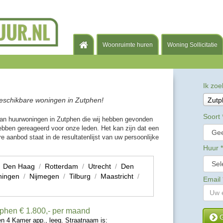
Woonruimte huren
Woning Sollicitatie
Ik zoe
eschikbare woningen in Zutphen!
Zutp
Soort
van huurwoningen in Zutphen die wij hebben gevonden
bben gereageerd voor onze leden. Het kan zijn dat een
e aanbod staat in de resultatenlijst van uw persoonlijke
Huur
*
/
Den Haag
/
Rotterdam
/
Utrecht
/
Den
ningen
/
Nijmegen
/
Tilburg
/
Maastricht
/
Email
tphen
€ 1.800,- per maand
G
n 4 Kamer app., leeg. Straatnaam is: