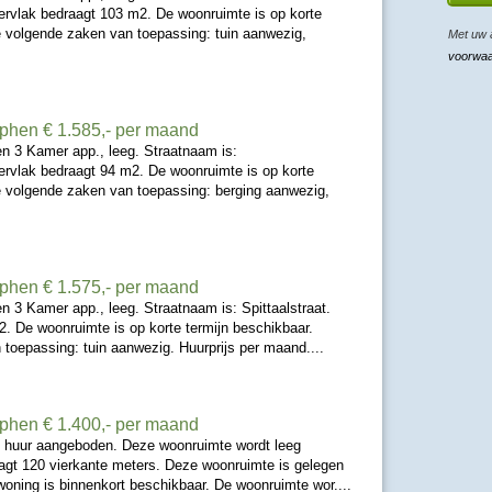
rvlak bedraagt 103 m2. De woonruimte is op korte
de volgende zaken van toepassing: tuin aanwezig,
Met uw 
voorwa
tphen
€ 1.585,- per maand
n 3 Kamer app., leeg. Straatnaam is:
rvlak bedraagt 94 m2. De woonruimte is op korte
de volgende zaken van toepassing: berging aanwezig,
tphen
€ 1.575,- per maand
 3 Kamer app., leeg. Straatnaam is: Spittaalstraat.
. De woonruimte is op korte termijn beschikbaar.
 toepassing: tuin aanwezig. Huurprijs per maand....
tphen
€ 1.400,- per maand
e huur aangeboden. Deze woonruimte wordt leeg
gt 120 vierkante meters. Deze woonruimte is gelegen
woning is binnenkort beschikbaar. De woonruimte wor....