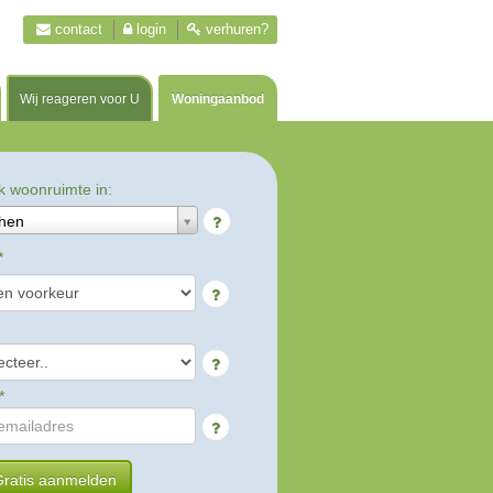
contact
login
verhuren?
Wij reageren voor U
Woningaanbod
k woonruimte in:
hen
*
*
ratis aanmelden