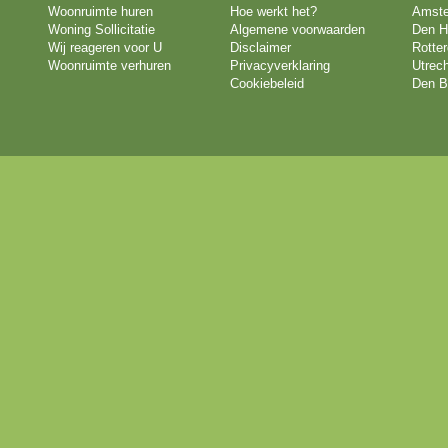
Woonruimte huren
Hoe werkt het?
Amst
Woning Sollicitatie
Algemene voorwaarden
Den H
Wij reageren voor U
Disclaimer
Rotte
Woonruimte verhuren
Privacyverklaring
Utrech
Cookiebeleid
Den B