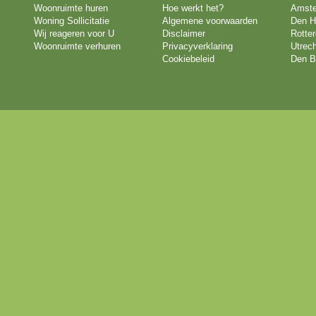
Woonruimte huren
Hoe werkt het?
Amst
Woning Sollicitatie
Algemene voorwaarden
Den H
Wij reageren voor U
Disclaimer
Rotte
Woonruimte verhuren
Privacyverklaring
Utrech
Cookiebeleid
Den B