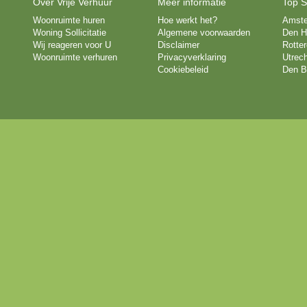
Over Vrije Verhuur
Meer informatie
Top S
Woonruimte huren
Hoe werkt het?
Amst
Woning Sollicitatie
Algemene voorwaarden
Den H
Wij reageren voor U
Disclaimer
Rotte
Woonruimte verhuren
Privacyverklaring
Utrech
Cookiebeleid
Den B