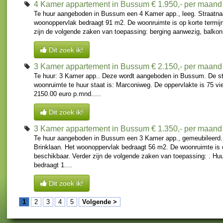
4 Kamer appartement in Bussum
€ 1.950,- per maand
Te huur aangeboden in Bussum een 4 Kamer app., leeg. Straatna
woonoppervlak bedraagt 91 m2. De woonruimte is op korte termijn
zijn de volgende zaken van toepassing: berging aanwezig, balkon. 
Dit zoek ik!
3 Kamer appartement in Bussum
€ 2.150,- per maand
Te huur: 3 Kamer app.. Deze wordt aangeboden in Bussum. De st
woonruimte te huur staat is: Marconiweg. De oppervlakte is 75 vi
2150.00 euro p.mnd.....
Dit zoek ik!
3 Kamer appartement in Bussum
€ 1.350,- per maand
Te huur aangeboden in Bussum een 3 Kamer app., gemeubileerd.
Brinklaan. Het woonoppervlak bedraagt 56 m2. De woonruimte is o
beschikbaar. Verder zijn de volgende zaken van toepassing: . Huu
bedraagt 1....
Dit zoek ik!
1
2
3
4
5
Volgende >