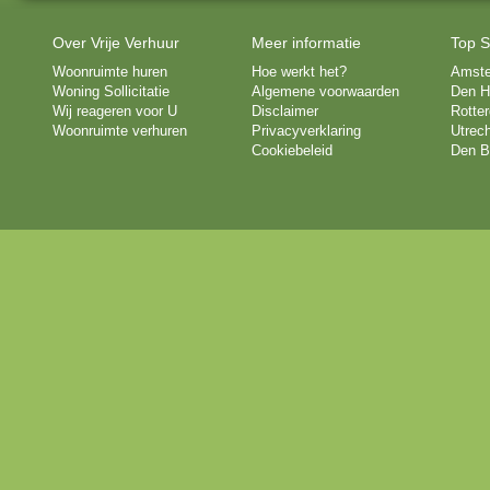
Over Vrije Verhuur
Meer informatie
Top S
Woonruimte huren
Hoe werkt het?
Amst
Woning Sollicitatie
Algemene voorwaarden
Den H
Wij reageren voor U
Disclaimer
Rotte
Woonruimte verhuren
Privacyverklaring
Utrech
Cookiebeleid
Den B