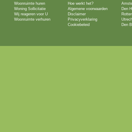
Woonruimte huren
Hoe werkt het?
Amst
Woning Sollicitatie
Algemene voorwaarden
Den H
Wij reageren voor U
Disclaimer
Rotte
Woonruimte verhuren
Privacyverklaring
Utrech
Cookiebeleid
Den B