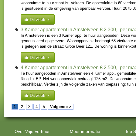
woonruimte te huur staat is: Valreep. De oppervlakte is 60 vierk
is gesitueerd in de omgeving van openbaar vervoer. Huur: 2075.00
Dit zoek ik!
3 Kamer appartement in Amstelveen
€ 2.300,- per m
In Amstelveen is een 3 Kamer app. te huur aangeboden. Deze wo
gemeubileerd opgeleverd. Woonoppervlak bedraagt 68 vierkante 
is gelegen aan de straat: Grote Beer 121. De woning is binnenkor
Dit zoek ik!
4 Kamer appartement in Amstelveen
€ 2.500,- per m
Te huur aangeboden in Amstelveen een 4 Kamer app., gemeubilee
Ringdijk BP. Het woonoppervlak bedraagt 125 m2. De woonruimte i
beschikbaar. Verder zijn de volgende zaken van toepassing: tuin a
Dit zoek ik!
1
2
3
4
5
Volgende >
Over Vrije Verhuur
Meer informatie
Top S