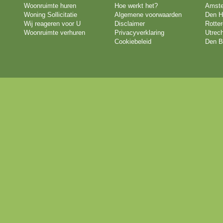
Woonruimte huren
Hoe werkt het?
Amst
Woning Sollicitatie
Algemene voorwaarden
Den H
Wij reageren voor U
Disclaimer
Rotte
Woonruimte verhuren
Privacyverklaring
Utrech
Cookiebeleid
Den B