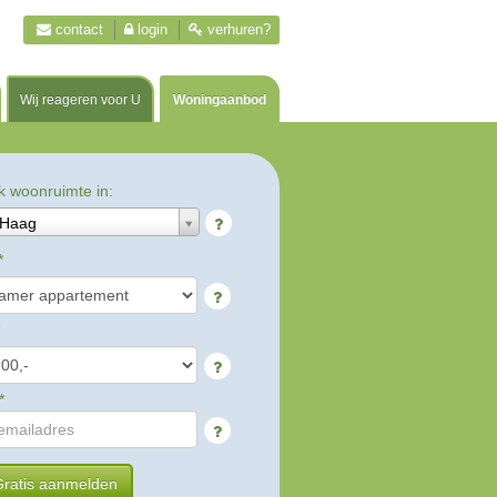
contact
login
verhuren?
Wij reageren voor U
Woningaanbod
k woonruimte in:
 Haag
*
*
ratis aanmelden