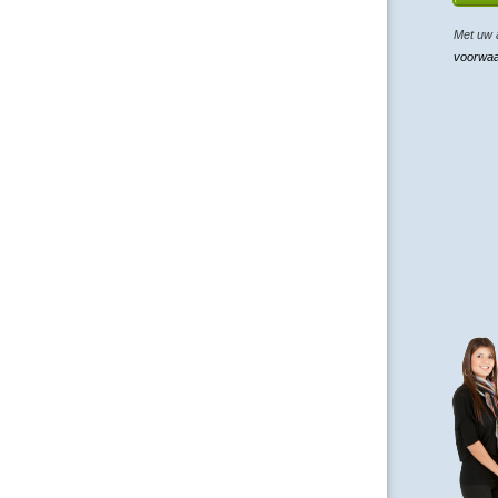
Met uw 
voorwa