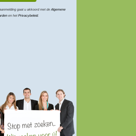
aanmelding gaat u akkoord met de
Algemene
arden
en het
Privacybeleid
.