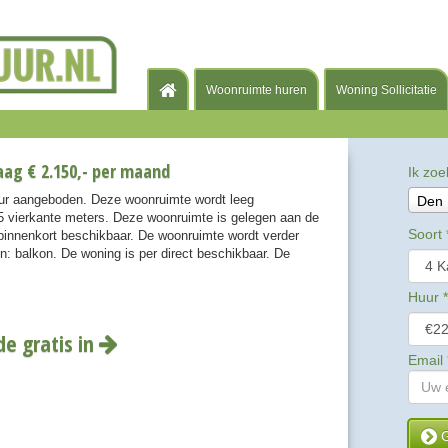
Woonruimte huren
Woning Sollicitatie
ag € 2.150,- per maand
Ik zoe
uur aangeboden. Deze woonruimte wordt leeg
Den
 vierkante meters. Deze woonruimte is gelegen aan de
Soort
 binnenkort beschikbaar. De woonruimte wordt verder
: balkon. De woning is per direct beschikbaar. De
Huur
*
de gratis in
Email
G