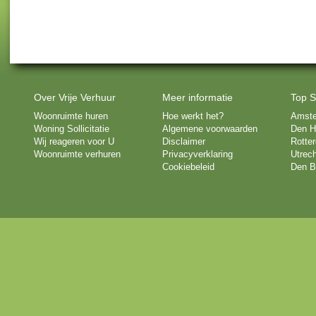
Over Vrije Verhuur
Meer informatie
Top S
Woonruimte huren
Hoe werkt het?
Amst
Woning Sollicitatie
Algemene voorwaarden
Den H
Wij reageren voor U
Disclaimer
Rotte
Woonruimte verhuren
Privacyverklaring
Utrech
Cookiebeleid
Den B