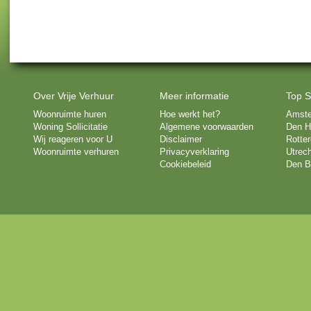
Over Vrije Verhuur
Meer informatie
Top S
Woonruimte huren
Hoe werkt het?
Amst
Woning Sollicitatie
Algemene voorwaarden
Den H
Wij reageren voor U
Disclaimer
Rotte
Woonruimte verhuren
Privacyverklaring
Utrech
Cookiebeleid
Den B