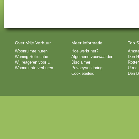
Over Vrije Verhuur
Meer informatie
Top S
Woonruimte huren
Hoe werkt het?
Amst
Woning Sollicitatie
Algemene voorwaarden
Den H
Wij reageren voor U
Disclaimer
Rotte
Woonruimte verhuren
Privacyverklaring
Utrech
Cookiebeleid
Den B