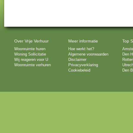
Over Vrije Verhuur
Meer informatie
Top S
Woonruimte huren
Hoe werkt het?
Amst
Woning Sollicitatie
Algemene voorwaarden
Den H
Wij reageren voor U
Disclaimer
Rotte
Woonruimte verhuren
Privacyverklaring
Utrech
Cookiebeleid
Den B