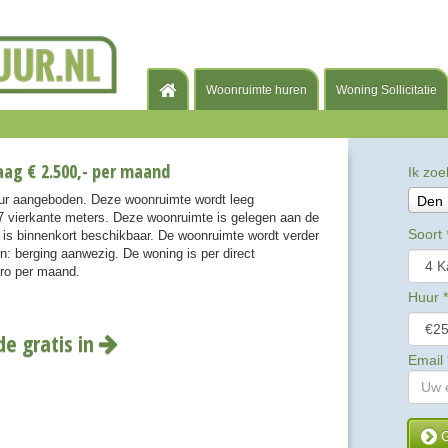
Woonruimte huren
Woning Sollicitatie
ag € 2.500,- per maand
Ik zoe
uur aangeboden. Deze woonruimte wordt leeg
Den
 vierkante meters. Deze woonruimte is gelegen aan de
Soort
 is binnenkort beschikbaar. De woonruimte wordt verder
: berging aanwezig. De woning is per direct
uro per maand.
Huur
*
de gratis in
Email
G