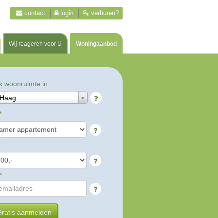
contact
login
verhuren?
Wij reageren voor U
Woningaanbod
k woonruimte in:
 Haag
*
*
ratis aanmelden