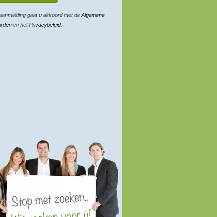
aanmelding gaat u akkoord met de
Algemene
arden
en het
Privacybeleid
.