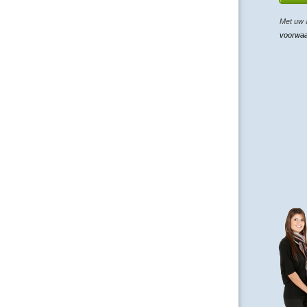
Met uw 
voorwa