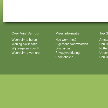
Over Vrije Verhuur
Meer informatie
Top S
Woonruimte huren
Hoe werkt het?
Amst
Woning Sollicitatie
Algemene voorwaarden
Den H
Wij reageren voor U
Disclaimer
Rotte
Woonruimte verhuren
Privacyverklaring
Utrech
Cookiebeleid
Den B