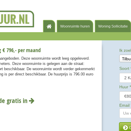
Woonruimte huren
Woning Sollicitatie
g € 796,- per maand
Ik zoe
r aangeboden. Deze woonruimte wordt leeg opgeleverd.
Tilbu
eters. Deze woonruimte is gelegen aan de straat:
Soort
rt beschikbaar. De woonruimte wordt verder gekenmerkt
 is per direct beschikbaar. De huurprijs is 796.00 euro
Huur
*
de gratis in
Email
G