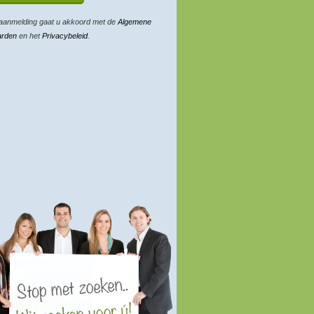
aanmelding gaat u akkoord met de
Algemene
arden
en het
Privacybeleid
.