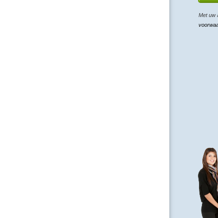
Met uw 
voorwa