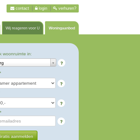
contact
login
verhuren?
Wij reageren voor U
Woningaanbod
k woonruimte in:
rg
*
*
ratis aanmelden