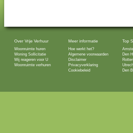
Over Vrije Verhuur
Meer informatie
Top S
Woonruimte huren
Hoe werkt het?
Amst
Woning Sollicitatie
Algemene voorwaarden
Den H
Wij reageren voor U
Disclaimer
Rotte
Woonruimte verhuren
Privacyverklaring
Utrech
Cookiebeleid
Den B