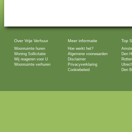
Over Vrije Verhuur
Meer informatie
Top S
Woonruimte huren
Hoe werkt het?
Amst
Woning Sollicitatie
Algemene voorwaarden
Den H
Wij reageren voor U
Disclaimer
Rotte
Woonruimte verhuren
Privacyverklaring
Utrech
Cookiebeleid
Den B