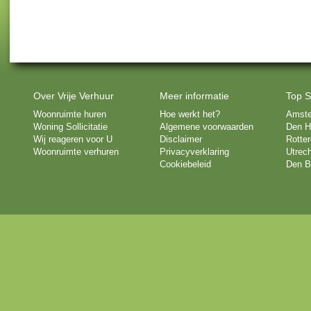
Over Vrije Verhuur
Meer informatie
Top S
Woonruimte huren
Hoe werkt het?
Amst
Woning Sollicitatie
Algemene voorwaarden
Den H
Wij reageren voor U
Disclaimer
Rotte
Woonruimte verhuren
Privacyverklaring
Utrech
Cookiebeleid
Den B