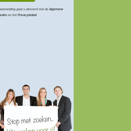
aanmelding gaat u akkoord met de
Algemene
arden
en het
Privacybeleid
.