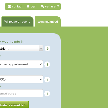
contact
login
verhuren?
Wij reageren voor U
Woningaanbod
k woonruimte in:
tricht
*
*
ratis aanmelden