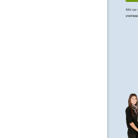
Met uw 
voorwa