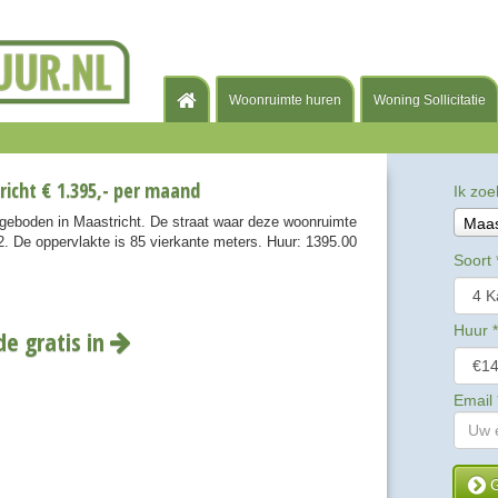
Woonruimte huren
Woning Sollicitatie
icht € 1.395,- per maand
Ik zoe
geboden in Maastricht. De straat waar deze woonruimte
Maas
2. De oppervlakte is 85 vierkante meters. Huur: 1395.00
Soort
Huur
*
de gratis in
Email
G