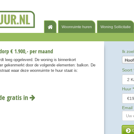
Woonruimte huren
Woning Sollicitatie
orp € 1.900,- per maand
Ik zoe
dt leeg opgeleverd. De woning is binnenkort
Hoof
er gekenmerkt door de volgende elementen: balkon. De
Soort
straat waar deze woonruimte te huur staat is:
Huur
*
de gratis in
Email
G