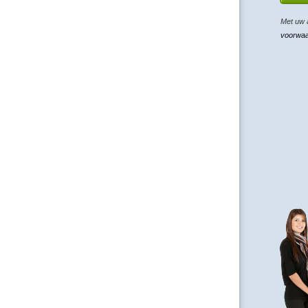
Met uw 
voorwa