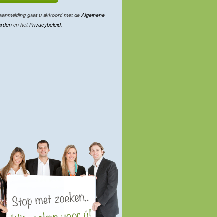
aanmelding gaat u akkoord met de
Algemene
arden
en het
Privacybeleid
.