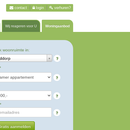
contact
login
verhuren?
Wij reageren voor U
Woningaanbod
k woonruimte in:
ddorp
*
*
ratis aanmelden