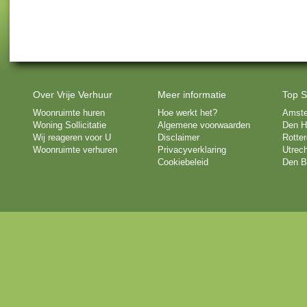
Over Vrije Verhuur
Meer informatie
Top S
Woonruimte huren
Hoe werkt het?
Amst
Woning Sollicitatie
Algemene voorwaarden
Den H
Wij reageren voor U
Disclaimer
Rotte
Woonruimte verhuren
Privacyverklaring
Utrech
Cookiebeleid
Den B