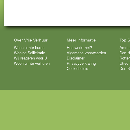
Over Vrije Verhuur
Meer informatie
Top S
Woonruimte huren
Hoe werkt het?
Amst
Woning Sollicitatie
Algemene voorwaarden
Den H
Wij reageren voor U
Disclaimer
Rotte
Woonruimte verhuren
Privacyverklaring
Utrech
Cookiebeleid
Den B