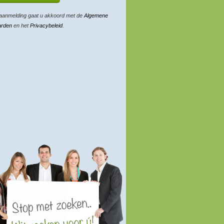
aanmelding gaat u akkoord met de
Algemene
arden
en het
Privacybeleid
.