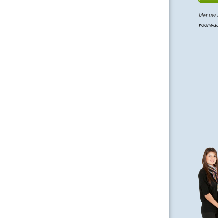
Met uw 
voorwa