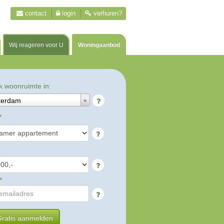
contact
login
verhuren?
Wij reageren voor U
Woningaanbod
k woonruimte in:
terdam
*
*
ratis aanmelden