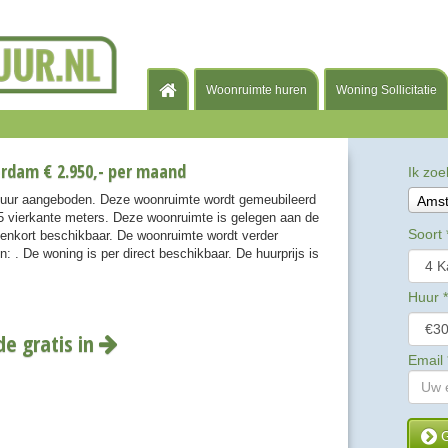
Woonruimte huren
Woning Sollicitatie
rdam € 2.950,- per maand
Ik zoe
huur aangeboden. Deze woonruimte wordt gemeubileerd
Ams
 vierkante meters. Deze woonruimte is gelegen aan de
Soort
nnenkort beschikbaar. De woonruimte wordt verder
 . De woning is per direct beschikbaar. De huurprijs is
Huur
*
de gratis in
Email
G