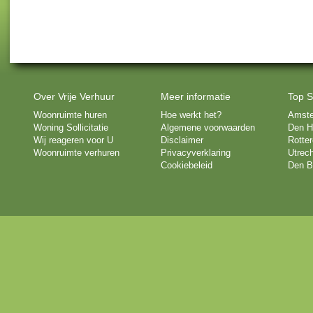
Over Vrije Verhuur
Meer informatie
Top S
Woonruimte huren
Hoe werkt het?
Amst
Woning Sollicitatie
Algemene voorwaarden
Den H
Wij reageren voor U
Disclaimer
Rotte
Woonruimte verhuren
Privacyverklaring
Utrech
Cookiebeleid
Den B