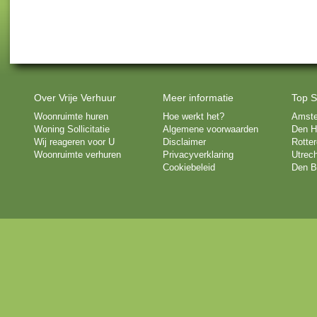
Over Vrije Verhuur
Meer informatie
Top S
Woonruimte huren
Hoe werkt het?
Amst
Woning Sollicitatie
Algemene voorwaarden
Den H
Wij reageren voor U
Disclaimer
Rotte
Woonruimte verhuren
Privacyverklaring
Utrech
Cookiebeleid
Den B