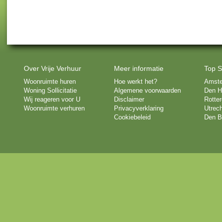
Over Vrije Verhuur
Meer informatie
Top S
Woonruimte huren
Hoe werkt het?
Amst
Woning Sollicitatie
Algemene voorwaarden
Den H
Wij reageren voor U
Disclaimer
Rotte
Woonruimte verhuren
Privacyverklaring
Utrech
Cookiebeleid
Den B