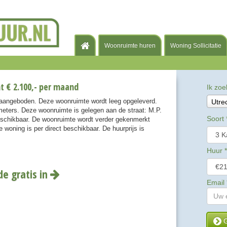
Woonruimte huren
Woning Sollicitatie
t € 2.100,- per maand
Ik zoe
r aangeboden. Deze woonruimte wordt leeg opgeleverd.
Utre
eters. Deze woonruimte is gelegen aan de straat: M.P.
Soort
beschikbaar. De woonruimte wordt verder gekenmerkt
woning is per direct beschikbaar. De huurprijs is
Huur
*
de gratis in
Email
G