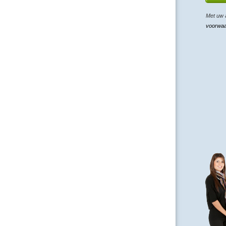
Met uw 
voorwa