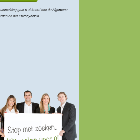
aanmelding gaat u akkoord met de
Algemene
arden
en het
Privacybeleid
.