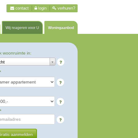
contact
login
verhuren?
Wij reageren voor U
Woningaanbod
k woonruimte in:
cht
*
*
ratis aanmelden