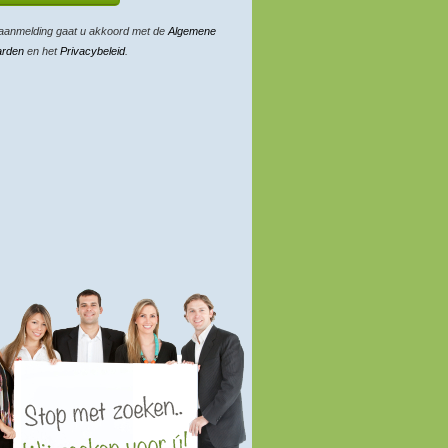
aanmelding gaat u akkoord met de
Algemene
arden
en het
Privacybeleid
.