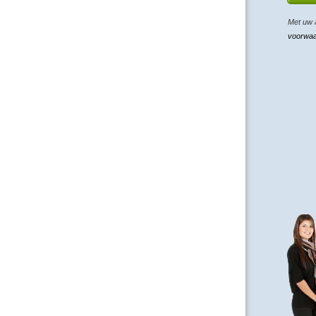
Met uw 
voorwa