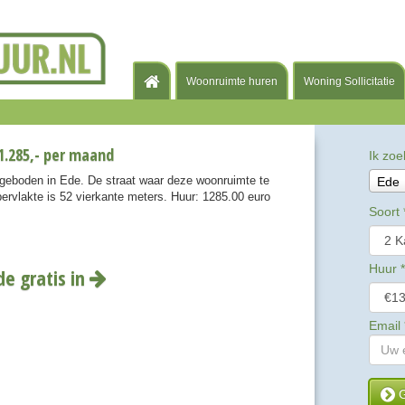
Woonruimte huren
Woning Sollicitatie
1.285,- per maand
Ik zoe
geboden in Ede. De straat waar deze woonruimte te
Ede
pervlakte is 52 vierkante meters. Huur: 1285.00 euro
Soort
Huur
*
de gratis in
Email
G