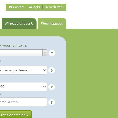
contact
login
verhuren?
Wij reageren voor U
Woningaanbod
k woonruimte in:
*
*
ratis aanmelden