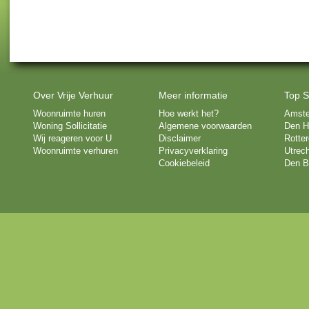
Over Vrije Verhuur
Meer informatie
Top S
Woonruimte huren
Hoe werkt het?
Amst
Woning Sollicitatie
Algemene voorwaarden
Den H
Wij reageren voor U
Disclaimer
Rotte
Woonruimte verhuren
Privacyverklaring
Utrech
Cookiebeleid
Den B