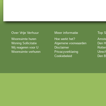
Over Vrije Verhuur
Meer informatie
Top S
Woonruimte huren
Hoe werkt het?
Amst
Woning Sollicitatie
Algemene voorwaarden
Den H
Wij reageren voor U
Disclaimer
Rotte
Woonruimte verhuren
Privacyverklaring
Utrech
Cookiebeleid
Den B