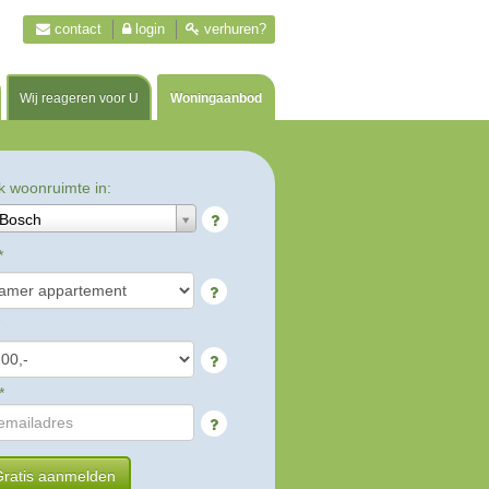
contact
login
verhuren?
Wij reageren voor U
Woningaanbod
k woonruimte in:
Bosch
*
*
ratis aanmelden