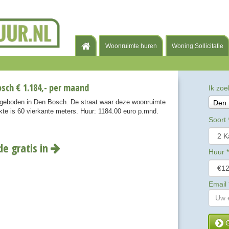
Woonruimte huren
Woning Sollicitatie
sch € 1.184,- per maand
Ik zoe
ngeboden in Den Bosch. De straat waar deze woonruimte
Den 
akte is 60 vierkante meters. Huur: 1184.00 euro p.mnd.
Soort
de gratis in
Huur
*
Email
G