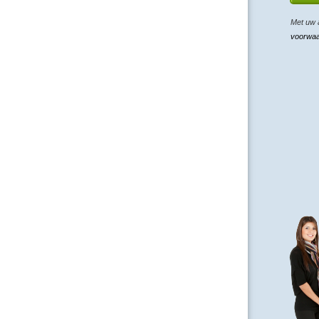
Met uw 
voorwa