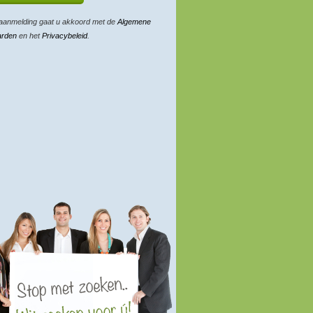
aanmelding gaat u akkoord met de
Algemene
arden
en het
Privacybeleid
.