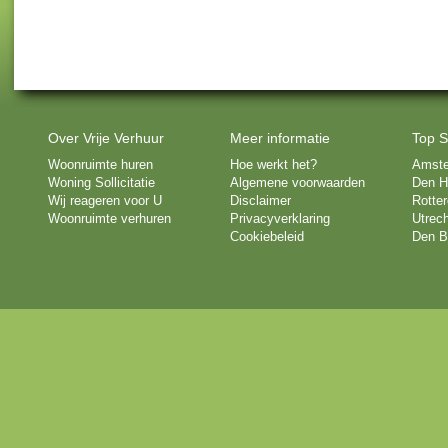
Over Vrije Verhuur
Meer informatie
Top S
Woonruimte huren
Hoe werkt het?
Amst
Woning Sollicitatie
Algemene voorwaarden
Den H
Wij reageren voor U
Disclaimer
Rotte
Woonruimte verhuren
Privacyverklaring
Utrech
Cookiebeleid
Den B