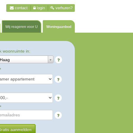
contact
login
verhuren?
Wij reageren voor U
Woningaanbod
k woonruimte in:
 Haag
*
*
ratis aanmelden