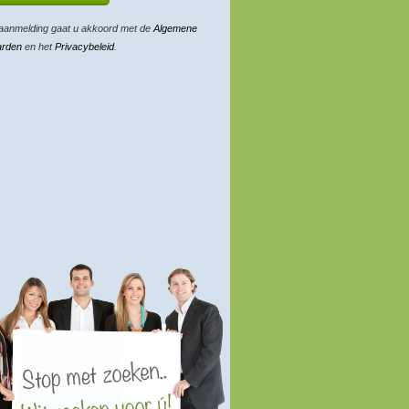
aanmelding gaat u akkoord met de
Algemene
arden
en het
Privacybeleid
.