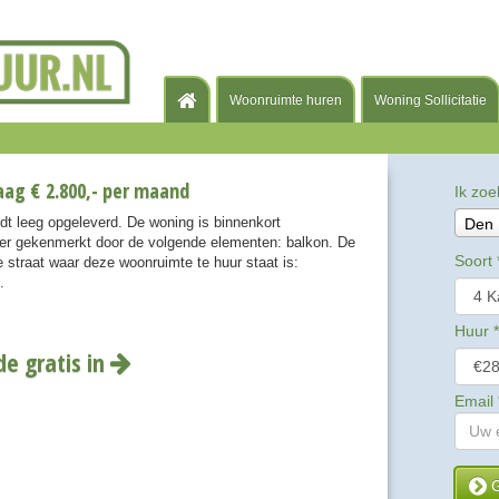
Woonruimte huren
Woning Sollicitatie
ag € 2.800,- per maand
Ik zoe
t leeg opgeleverd. De woning is binnenkort
Den
er gekenmerkt door de volgende elementen: balkon. De
Soort
 straat waar deze woonruimte te huur staat is:
.
Huur
*
de gratis in
Email
G