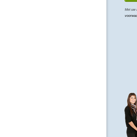
Met uw 
voorwa