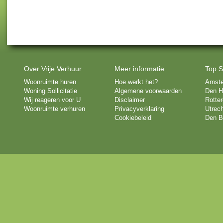
Over Vrije Verhuur
Meer informatie
Top S
Woonruimte huren
Hoe werkt het?
Amst
Woning Sollicitatie
Algemene voorwaarden
Den H
Wij reageren voor U
Disclaimer
Rotte
Woonruimte verhuren
Privacyverklaring
Utrech
Cookiebeleid
Den B