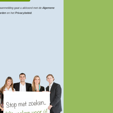
aanmelding gaat u akkoord met de
Algemene
arden
en het
Privacybeleid
.