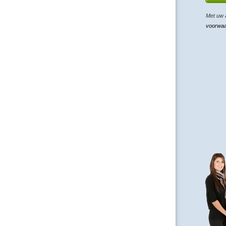
Met uw 
voorwa