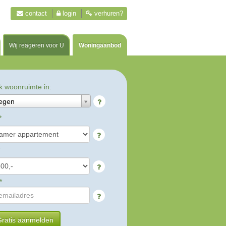
contact
login
verhuren?
Wij reageren voor U
Woningaanbod
k woonruimte in:
egen
*
*
ratis aanmelden