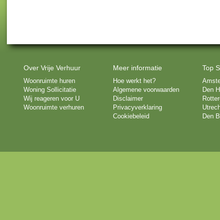
Over Vrije Verhuur
Meer informatie
Top S
Woonruimte huren
Hoe werkt het?
Amst
Woning Sollicitatie
Algemene voorwaarden
Den H
Wij reageren voor U
Disclaimer
Rotte
Woonruimte verhuren
Privacyverklaring
Utrech
Cookiebeleid
Den B