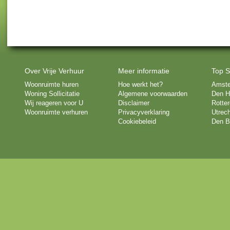
Over Vrije Verhuur
Meer informatie
Top S
Woonruimte huren
Hoe werkt het?
Amst
Woning Sollicitatie
Algemene voorwaarden
Den H
Wij reageren voor U
Disclaimer
Rotte
Woonruimte verhuren
Privacyverklaring
Utrech
Cookiebeleid
Den B