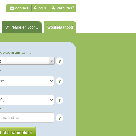
contact
login
verhuren?
Wij reageren voor U
Woningaanbod
k woonruimte in:
o
*
*
ratis aanmelden