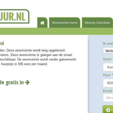
Woonruimte huren
Woning Sollicitatie
nd
Ik zoe
den. Deze woonruimte wordt leeg opgeleverd.
Venl
eters. Deze woonruimte is gelegen aan de straat:
Soort
 beschikbaar. De woonruimte wordt verder gekenmerkt
 huurprijs is 595 euro per maand.
Huur
*
de gratis in
Email
G