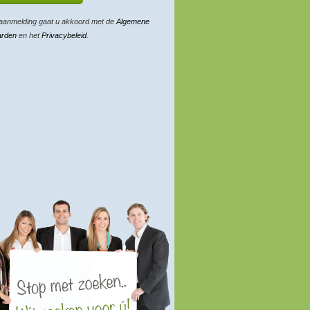
aanmelding gaat u akkoord met de
Algemene
arden
en het
Privacybeleid
.