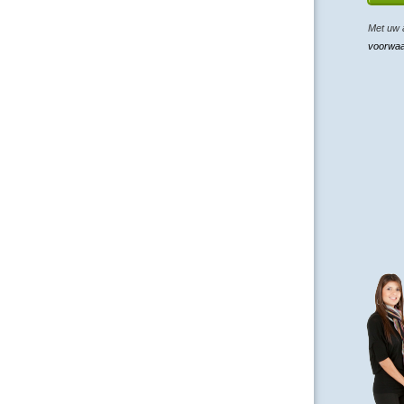
Met uw 
voorwa