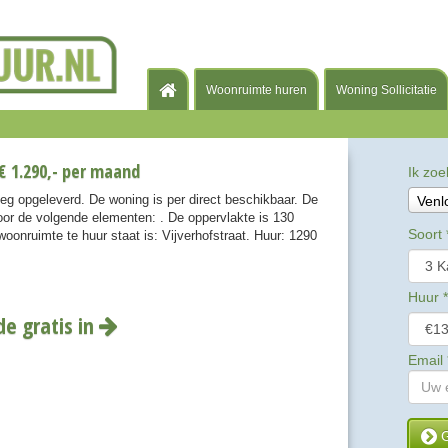
Woonruimte huren
Woning Sollicitatie
€ 1.290,- per maand
Ik zoe
eeg opgeleverd. De woning is per direct beschikbaar. De
Venl
or de volgende elementen: . De oppervlakte is 130
Soort
oonruimte te huur staat is: Vijverhofstraat. Huur: 1290
Huur
*
de gratis in
Email
G