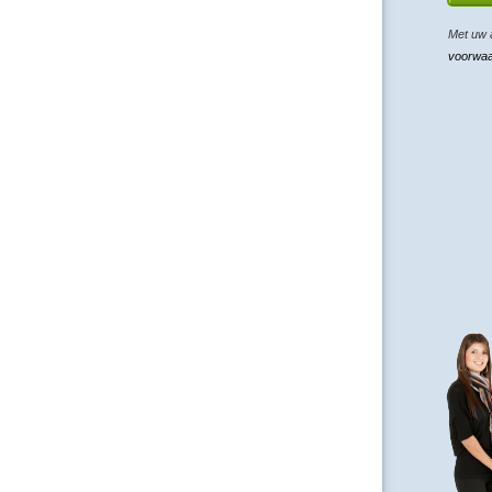
Met uw 
voorwa