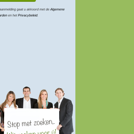
aanmelding gaat u akkoord met de
Algemene
arden
en het
Privacybeleid
.