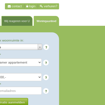
contact
login
verhuren?
Wij reageren voor U
Woningaanbod
k woonruimte in:
o
*
*
ratis aanmelden