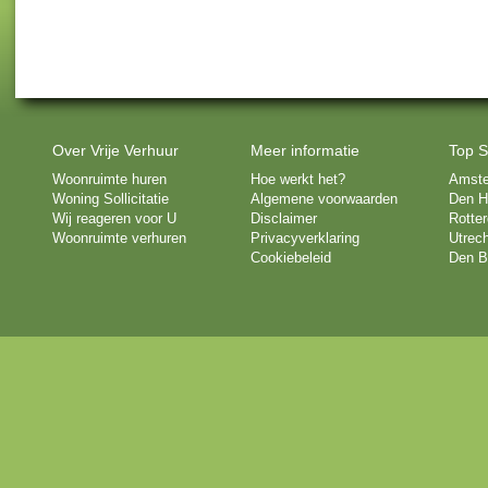
Over Vrije Verhuur
Meer informatie
Top S
Woonruimte huren
Hoe werkt het?
Amst
Woning Sollicitatie
Algemene voorwaarden
Den H
Wij reageren voor U
Disclaimer
Rotte
Woonruimte verhuren
Privacyverklaring
Utrech
Cookiebeleid
Den B