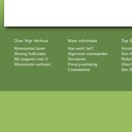
Over Vrije Verhuur
Meer informatie
Top S
Woonruimte huren
Hoe werkt het?
Amst
Woning Sollicitatie
Algemene voorwaarden
Den H
Wij reageren voor U
Disclaimer
Rotte
Woonruimte verhuren
Privacyverklaring
Utrech
Cookiebeleid
Den B