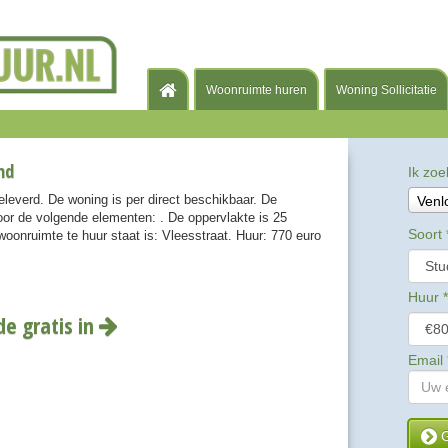
Woonruimte huren
Woning Sollicitatie
nd
Ik zoe
eleverd. De woning is per direct beschikbaar. De
Venl
or de volgende elementen: . De oppervlakte is 25
Soort
oonruimte te huur staat is: Vleesstraat. Huur: 770 euro
Huur
*
de gratis in
Email
G