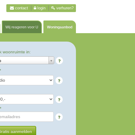
contact
login
verhuren?
Wij reageren voor U
Woningaanbod
k woonruimte in:
o
*
*
ratis aanmelden