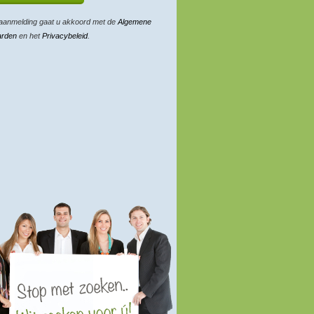
aanmelding gaat u akkoord met de
Algemene
arden
en het
Privacybeleid
.