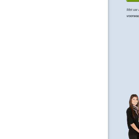
Met uw 
voorwa